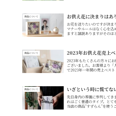
お供え花に決まりはあ
商品について
お花を送りたいのですが決ま
マナーやルールはなく心を込
ますと諸説ありますがそのほと
2023年お供え花売上
商品について
2023年もたくさんの方々に
ございました。お客様より「
で2023年一年間の売上ベスト
いざという時に慌てな
商品について
先日身内の葬儀に参列してき
れはごく普通のタイプ。とて
当店の商品”すずらん”を使う