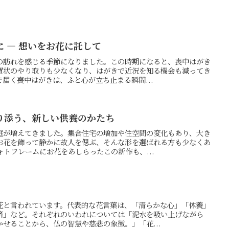
 ― 想いをお花に託して
の訪れを感じる季節になりました。この時期になると、喪中はがき
賀状のやり取りも少なくなり、はがきで近況を知る機会も減ってき
届く喪中はがきは、ふと心が立ち止まる瞬間...
り添う、新しい供養のかたち
庭が増えてきました。集合住宅の増加や住空間の変化もあり、大き
お花を飾って静かに故人を偲ぶ、そんな形を選ばれる方も少なくあ
トフレームにお花をあしらったこの新作も、...
花と言われています。代表的な花言葉は、「清らかな心」「休養」
済」など。それぞれのいわれについては「泥水を吸い上げながら
せることから、仏の智慧や慈悲の象徴。」「花...