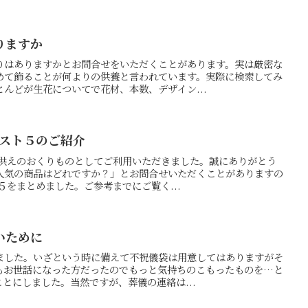
りますか
りはありますかとお問合せをいただくことがあります。実は厳密な
めて飾ることが何よりの供養と言われています。実際に検索してみ
んどが生花についてで花材、本数、デザイン...
ベスト５のご紹介
お供えのおくりものとしてご利用いただきました。誠にありがとう
人気の商品はどれですか？」とお問合せいただくことがありますの
５をまとめました。ご参考までにご覧く...
いために
ました。いざという時に備えて不祝儀袋は用意してはありますがそ
もお世話になった方だったのでもっと気持ちのこもったものを…と
ことにしました。当然ですが、葬儀の連絡は...