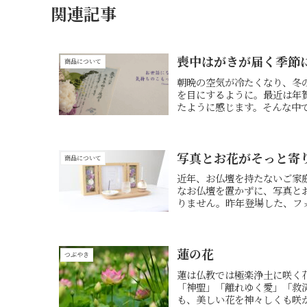
関連記事
喪中はがきが届く季節に
商品について
朝晩の空気が冷たくなり、冬
を目にするように。最近は年
たように感じます。そんな中で
写真とお花がそっと寄
商品について
近年、お仏壇を持たないご家
なお仏壇を置かずに、写真と
りません。昨年登場した、フォ
蓮の花
つぶやき
蓮は仏教では極楽浄土に咲く
「神聖」「離れゆく愛」「救
も、美しい花を神々しくも咲か