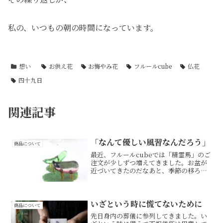
私の、いつもの朝の時間になっています。
想い
お供え花
お悔やみ花
フルールcube
仏花
四十九日
関連記事
「なんて優しい風習なんだろう」
商品について
最近、フルールcubeでは「精霊馬」のご
注文が少しずつ増えてきました。お盆が
近づいてきたのだなあと、季節の移ろい
を感じています。子どもの頃、お盆が近
づくと母と一緒に準備をするのが毎年の
恒例でした。ほおずきを飾ったり、蓮の
葉の上にお供え物を並...
いざという時に慌てないために
商品について
先日身内の葬儀に参列してきました。い