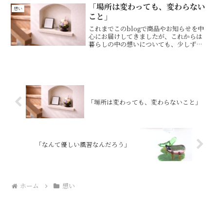
感じます。そんな中で届く喪中はがき
「場所は変わっても、変わらない
想い
は、ふと心が立ち止まる瞬間...
こと」
これまでこのblogで商品やお知らせを中
心にお届けしてきましたが、これからは
暮らしの中の想いについても、少しずつ
書いてみようと思います。「場所は変わ
っても、変わらないこと」両親を見送っ
ていますが、わが家にお仏壇はありませ
ん。けれど、子どもの...
「場所は変わっても、変わらないこと」
「なんて優しい風習なんだろう」
ホーム
想い