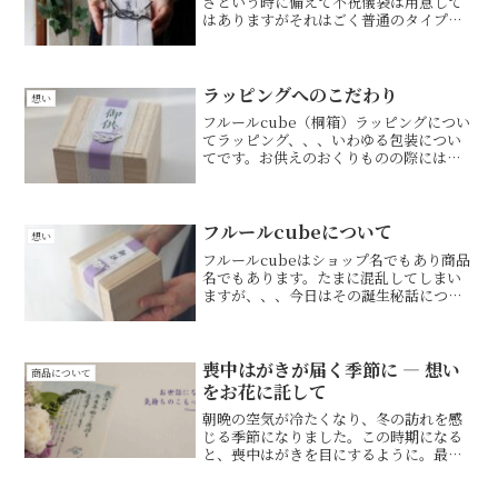
ざという時に備えて不祝儀袋は用意して
はありますがそれはごく普通のタイプ。
とてもお世話になった方だったのでもっ
と気持ちのこもったものを…と当店の商
品”すずらん”を使うことにしました。当
然ですが、葬儀の連絡は...
ラッピングへのこだわり
想い
フルールcube（桐箱）ラッピングについ
てラッピング、、、いわゆる包装につい
てです。お供えのおくりものの際には掛
け紙を利用することがあります。「熨
斗」と言われるケースが多いのですが、
本来「熨斗」はおめでたい時のもの。仏
事では「掛け紙」が正式...
フルールcubeについて
想い
フルールcubeはショップ名でもあり商品
名でもあります。たまに混乱してしまい
ますが、、、今日はその誕生秘話につい
てお話します。フルールcubeはもともと
「福箱」という名前でお花とアイシング
クッキー（妹はお菓子も作れます）をセ
ットにして母の日...
喪中はがきが届く季節に ― 想い
商品について
をお花に託して
朝晩の空気が冷たくなり、冬の訪れを感
じる季節になりました。この時期になる
と、喪中はがきを目にするように。最近
は年賀状のやり取りも少なくなり、はが
きで近況を知る機会も減ってきたように