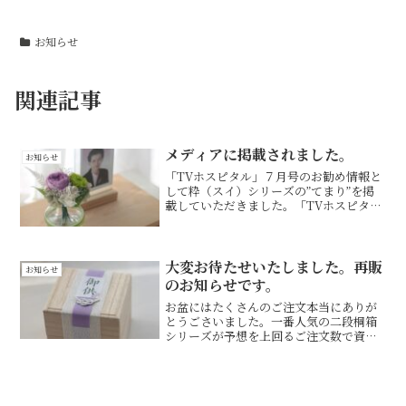
お知らせ
関連記事
メディアに掲載されました。
お知らせ
「TVホスピタル」７月号のお勧め情報と
して粋（スイ）シリーズの”てまり”を掲
載していただきました。「TVホスピタ
ル」は病院の入院病棟に設置されるフリ
ーマガジン誌で首都圏の500病院対象に
10万部も発行されているものです。入院
中の方へ仏花？と...
大変お待たせいたしました。再販
お知らせ
のお知らせです。
お盆にはたくさんのご注文本当にありが
とうごさいました。一番人気の二段桐箱
シリーズが予想を上回るご注文数で資材
の補充が追い付かずほとんどの商品が完
売状態でした。お問合せも多数いただき
お手数をおかけし申し訳ありませんでし
た。この度やっとお知らせ...